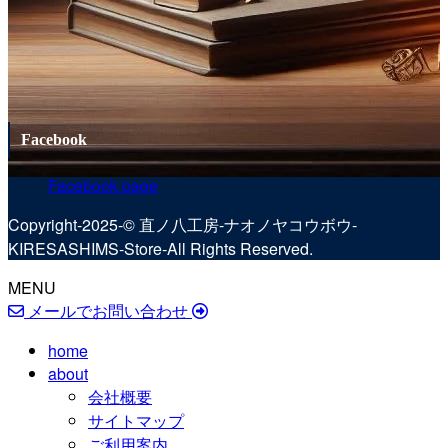
Facebook
Facebook page
Copyright‐2025‐© 直ノ八工房-ナオノヤコウボウ‐
KIRESASHIMS‐Store‐All Rights Reserved.
MENU
メールでお問い合わせ
home
about
会社概要
サイトマップ
ご利用案内