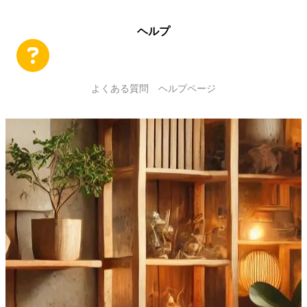
ン
ク
ヘルプ
ア
イ
コ
よくある質問 ヘルプページ
ン
リ
ン
ク