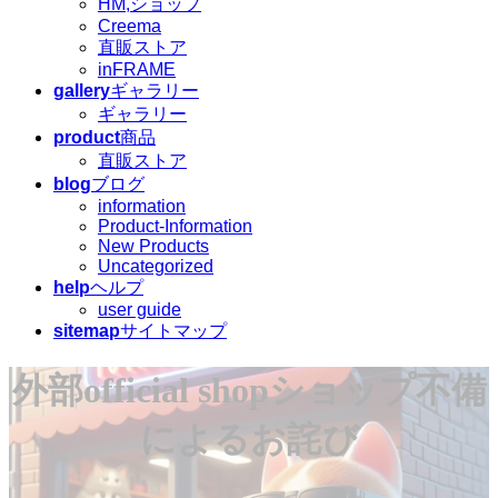
HM,ショップ
Creema
直販ストア
inFRAME
gallery
ギャラリー
ギャラリー
product
商品
直販ストア
blog
ブログ
information
Product-Information
New Products
Uncategorized
help
ヘルプ
user guide
sitemap
サイトマップ
外部official shopショップ不備
によるお詫び