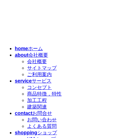
コ
ナ
ン
ビ
テ
ゲ
ン
ー
ツ
シ
へ
ョ
home
ホーム
ス
ン
about
会社概要
キ
に
会社概要
ッ
移
サイトマップ
プ
動
ご利用案内
service
サービス
コンセプト
商品特徴，特性
加工工程
建築関連
contact
お問合せ
お問い合わせ
よくある質問
shopping
ショップ