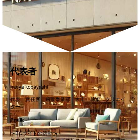
代表者
naoya kobayashi
代表 責任者 通販事業部 大工 棟梁 クリエイ
ター
Profile
〜ECサイトの活動〜