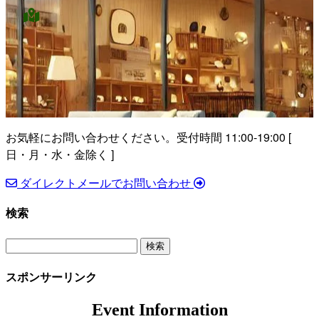
ク
ン
ン
ア
リ
ク
イ
ン
コ
ク
ン
リ
ン
ク
お気軽にお問い合わせください。
受付時間 11:00-19:00 [
日・月・水・金除く ]
ダイレクトメールでお問い合わせ
検索
検
索:
スポンサーリンク
Event Information