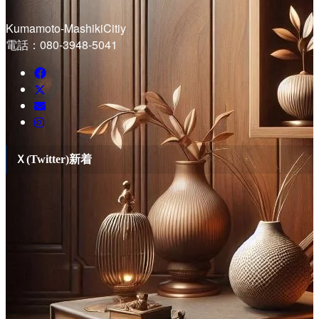
Kumamoto-MashikiCitiy
電話：080-3948-5041
Ｘ(Twitter)新着