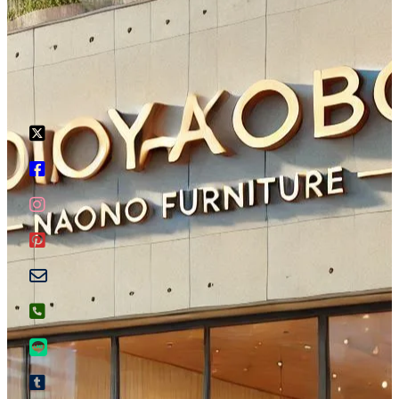
ア
イ
ア
コ
イ
ン
ア
コ
リ
イ
ン
ン
コ
リ
ク
ン
ン
ア
リ
ク
イ
ン
ア
コ
ク
イ
ン
ア
コ
リ
イ
ン
ン
コ
リ