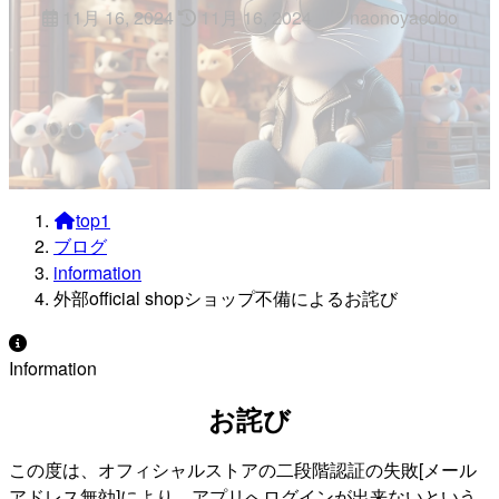
最
11月 16, 2024
11月 16, 2024
naonoyacobo
終
更
新
日
時
:
top1
ブログ
information
外部official shopショップ不備によるお詫び
Information
お詫び
この度は、オフィシャルストアの二段階認証の失敗[メール
アドレス無効]により、アプリへログインが出来ないという