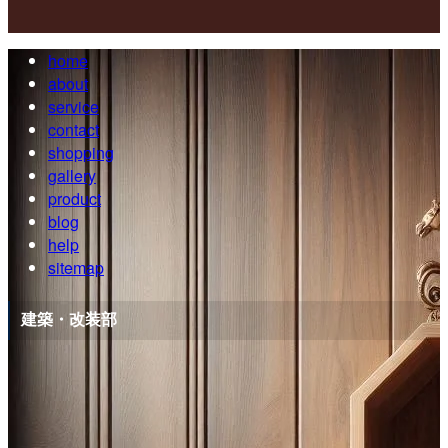
home
about
service
contact
shopping
gallery
product
blog
help
sitemap
建築・改装部