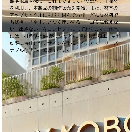
熊本地震を機に、これまで捨てていた残材、半端材
を利用し、木製品の制作販売を開始、また、材木の
アップサイクルにも取り組んでおり「どんな材料で
も修復」「余すことなく使い切る」
「ゴミに変えな
い 出さない」
をコンセプトにしております。商品
には、材料修復(曲がり材など)に特化した加工、材料
効率に特化したデザインを重視することで、リーズ
ナブルな販売に繋げています。