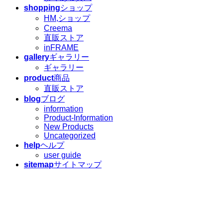
shopping
ショップ
HM,ショップ
Creema
直販ストア
inFRAME
gallery
ギャラリー
ギャラリー
product
商品
直販ストア
blog
ブログ
information
Product-Information
New Products
Uncategorized
help
ヘルプ
user guide
sitemap
サイトマップ