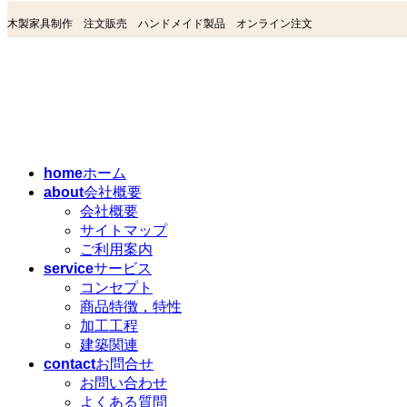
コ
ナ
木製家具制作 注文販売 ハンドメイド製品 オンライン注文
ン
ビ
テ
ゲ
ン
ー
ツ
シ
へ
ョ
ス
ン
キ
に
home
ホーム
ッ
移
about
会社概要
プ
動
会社概要
サイトマップ
ご利用案内
service
サービス
コンセプト
商品特徴，特性
加工工程
建築関連
contact
お問合せ
お問い合わせ
よくある質問